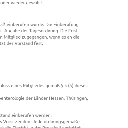
u oder wieder gewählt.
emäß einberufen wurde. Die Einberufung
 mit Angabe der Tagesordnung. Die Frist
em Mitglied zugegangen, wenn es an die
tzt der Vorstand fest.
luss eines Mitgliedes gemäß § 5 (5) dieses
oenterologie der Länder Hessen, Thüringen,
stand einberufen werden.
des Vorsitzenden. Jede ordnungsgemäße
 die Einsicht in das Protokoll gestattet.