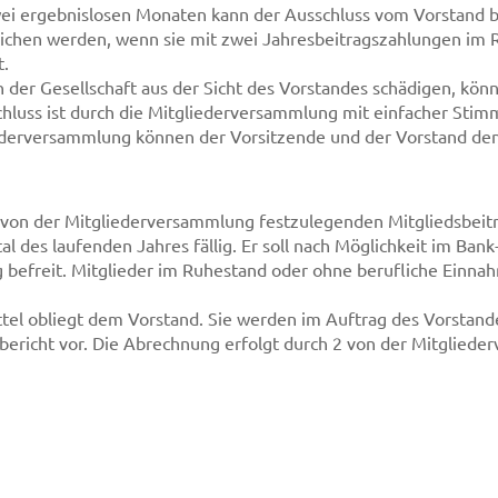
ei ergebnislosen Monaten kann der Ausschluss vom Vorstand 
richen werden, wenn sie mit zwei Jahresbeitragszahlungen im R
t.
n der Gesellschaft aus der Sicht des Vorstandes schädigen, kö
chluss ist durch die Mitgliederversammlung mit einfacher S
ederversammlung können der Vorsitzende und der Vorstand den
den von der Mitgliederversammlung festzulegenden Mitgliedsbe
al des laufenden Jahres fällig. Er soll nach Möglichkeit im Ban
g befreit. Mitglieder im Ruhestand oder ohne berufliche Einn
tel obliegt dem Vorstand. Sie werden im Auftrag des Vorstand
nbericht vor. Die Abrechnung erfolgt durch 2 von der Mitglie