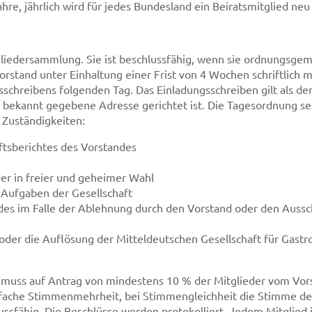
hre, jährlich wird für jedes Bundesland ein Beiratsmitglied ne
tgliedersammlung. Sie ist beschlussfähig, wenn sie ordnungsg
Vorstand unter Einhaltung einer Frist von 4 Wochen schriftlich
schreibens folgenden Tag. Das Einladungsschreiben gilt als d
ch bekannt gegebene Adresse gerichtet ist. Die Tagesordnung se
Zuständigkeiten:
tsberichtes des Vorstandes
er in freier und geheimer Wahl
 Aufgaben der Gesellschaft
es im Falle der Ablehnung durch den Vorstand oder den Aussch
der die Auflösung der Mitteldeutschen Gesellschaft für Gastr
 muss auf Antrag von mindestens 10 % der Mitglieder vom Vor
infache Stimmenmehrheit, bei Stimmengleichheit die Stimme 
fähig. Die Beschlüsse werden protokolliert. Jedem Mitglied ist